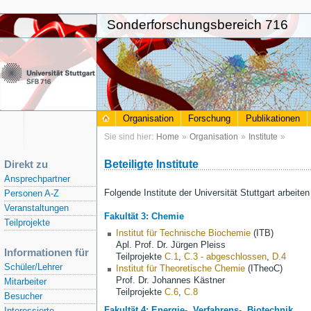
Sonderforschungsbereich 716
Organisation
Forschung
Publikationen
Sie sind hier:
Home
»
Organisation
»
Institute
»
Direkt zu
Beteiligte Institute
Ansprechpartner
Folgende Institute der Universität Stuttgart arbei
Personen A-Z
Veranstaltungen
Fakultät 3: Chemie
Teilprojekte
Institut für Technische Biochemie
(ITB)
Apl. Prof. Dr. Jürgen Pleiss
Informationen für
Teilprojekte
C.1
,
C.3 - abgeschlossen
,
D.4
Schüler/Lehrer
Institut für Theoretische Chemie
(ITheoC)
Prof. Dr. Johannes Kästner
Mitarbeiter
Teilprojekte
C.6
,
C.8
Besucher
Fakultät 4: Energie-, Verfahrens-, Biotechnik