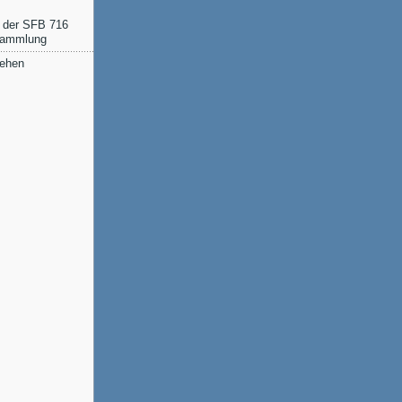
i der SFB 716
rsammlung
sehen