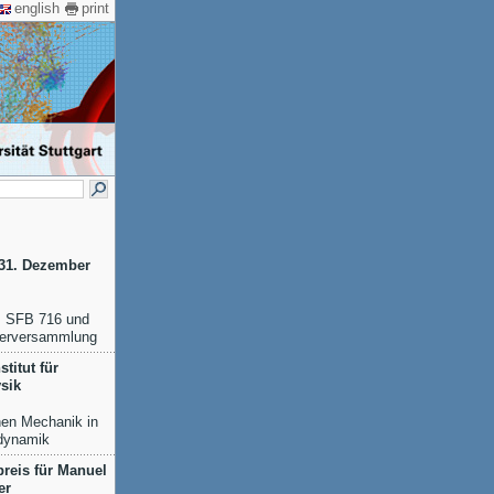
english
print
 31. Dezember
s SFB 716 und
ederversammlung
titut für
sik
chen Mechanik in
rdynamik
reis für Manuel
er