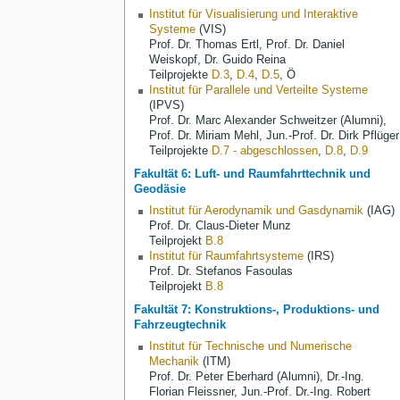
Institut für Visualisierung und Interaktive
Systeme
(VIS)
Prof. Dr. Thomas Ertl, Prof. Dr. Daniel
Weiskopf, Dr. Guido Reina
Teilprojekte
D.3
,
D.4
,
D.5
, Ö
Institut für Parallele und Verteilte Systeme
(IPVS)
Prof. Dr. Marc Alexander Schweitzer (Alumni),
Prof. Dr. Miriam Mehl, Jun.-Prof. Dr. Dirk Pflüger
Teilprojekte
D.7 - abgeschlossen
,
D.8
,
D.9
Fakultät 6: Luft- und Raumfahrttechnik und
Geodäsie
Institut für Aerodynamik und Gasdynamik
(IAG)
Prof. Dr. Claus-Dieter Munz
Teilprojekt
B.8
Institut für Raumfahrtsysteme
(IRS)
Prof. Dr. Stefanos Fasoulas
Teilprojekt
B.8
Fakultät 7: Konstruktions-, Produktions- und
Fahrzeugtechnik
Institut für Technische und Numerische
Mechanik
(ITM)
Prof. Dr. Peter Eberhard (Alumni)
,
Dr.-Ing.
Florian Fleissner
,
Jun.-Prof. Dr.-Ing. Robert