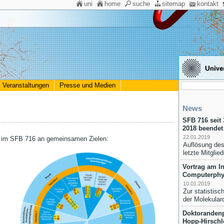
uni
home
suche
sitemap
kontakt
Veranstaltungen
Presse und Medien
News
SFB 716 seit
2018 beendet
22.01.2019
ten im SFB 716 an gemeinsamen Zielen:
Auflösung de
letzte Mitgli
Vortrag am Ins
Computerphy
10.01.2019
Zur statistis
der Molekula
Doktorandenp
Hopp-Hirschl