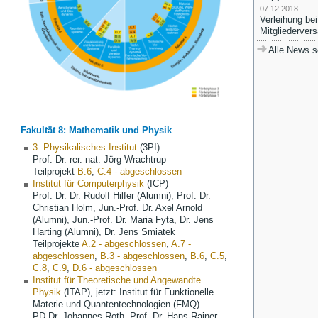
07.12.2018
Verleihung be
Mitgliederve
Alle News 
Fakultät 8: Mathematik und Physik
3. Physikalisches Institut
(3PI)
Prof. Dr. rer. nat. Jörg Wrachtrup
Teilprojekt
B.6
,
C.4 - abgeschlossen
Institut für Computerphysik
(ICP)
Prof. Dr. Dr. Rudolf Hilfer (Alumni)
, Prof. Dr.
Christian Holm,
Jun.-Prof. Dr. Axel Arnold
(Alumni), Jun.-Prof. Dr. Maria Fyta,
Dr. Jens
Harting
(Alumni), Dr. Jens Smiatek
Teilprojekte
A.2 - abgeschlossen
,
A.7 -
abgeschlossen
,
B.3 - abgeschlossen
,
B.6
,
C.5
,
C.8
,
C.9
,
D.6 - abgeschlossen
Institut für Theoretische und Angewandte
Physik
(ITAP), jetzt: Institut für Funktionelle
Materie und Quantentechnologien (FMQ)
PD Dr. Johannes Roth
,
Prof. Dr. Hans-Rainer