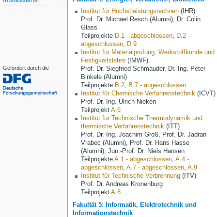
Interessierte
Institut für Höchstleistungsrechnen
(IHR)
Prof. Dr. Michael Resch (Alumni), Dr. Colin
Glass
Teilprojekte
D.1 - abgeschlossen
,
D.2 -
abgeschlossen
,
D.9
Institut für Materialprüfung, Werkstoffkunde und
Festigkeitslehre
(IMWF)
Gefördert durch die
Prof. Dr. Siegfried Schmauder,
Dr.-Ing. Peter
Binkele (Alumni)
Teilprojekte
B.2
,
B.7 - abgeschlossen
Institut für Chemische Verfahrenstechnik
(ICVT)
Prof. Dr.-Ing. Ulrich Nieken
Teilprojekt
A.6
Institut für Technische Thermodynamik und
thermische Verfahrenstechnik
(ITT)
Prof. Dr.-Ing. Joachim Groß
,
Prof. Dr. Jadran
Vrabec
(Alumni),
Prof. Dr. Hans Hasse
(Alumni), Jun.-Prof. Dr. Niels Hansen
Teilprojekte
A.1 - abgeschlossen
,
A.4 -
abgeschlossen
,
A.7 - abgeschlossen
,
A.9
Institut für Technische Verbrennung
(ITV)
Prof. Dr. Andreas Kronenburg
Teilprojekt
A.8
Fakultät 5: Informatik, Elektrotechnik und
Informationstechnik